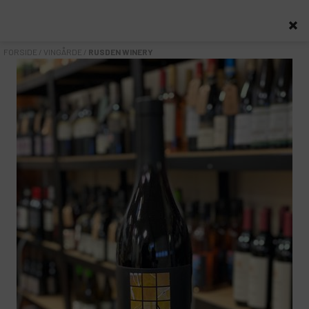
0
FORSIDE
/
VINGÅRDE
/
RUSDEN WINERY