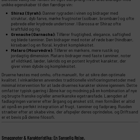
unikke egenskaber til den færdige vin:
Shiraz (Syrah):
Danner rygraden i vinen og bidrager med
struktur, dyb farve, mørke frugtnoter (solbær, brombær) og ofte
pebrede eller krydrede undertoner. I Barossa er Shiraz ofte
kraftfuld og rig.
Grenache (Garnacha):
Tilfører frugtighed, elegance, saftighed
og bløde tanniner. Den bidrager med noter af røde bær (hindbær,
kirsebær) og en floral, krydret kompleksitet.
Mataro (Mourvèdre):
Tilfører en mørkere, mere rustik og
jordagtig dimension. Mataro bidrager med faste tanniner, noter
af vildtkød, læder, lakrids og en potent krydret karakter, der
giver vinen dybde og kompleksitet.
Druerne høstes med omhu, ofte manuelt, for at sikre den optimale
kvalitet. I vinkælderen anvendes traditionelle vinificeringsmetoder med
minimal intervention for at lade druernes karakter skinne igennem. Dette
omfatter typisk gæring i åbne kar og modning på en kombination af nye
og brugte franske og/eller amerikanske egetræsfade. Længden af
fadlagringen varierer efter årgang og ønsket stil, men formålet er altid
at opnå en perfekt integration af frugt, tanniner og fadpræg. Rusden
stræber efter at skabe vine, der afspejler deres oprindelse, og Driftsand
er et bevis på denne filosofi.
Smagsnoter & Karakteristika: En Sanselig Rejse.