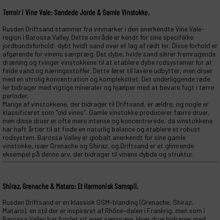
Terroir i Vine Vale: Sandede Jorde & Gamle Vinstokke.
Rusden Driftsand stammer fra vinmarker i den anerkendte Vine Vale-
region i Barossa Valley. Dette område er kendt for sine specifikke
jordbundsforhold: dybt hvidt sand over et lag af rødt ler. Disse forhold er
afgørende for vinens særpræg. Det dybe, hvide sand sikrer fremragende
dræning og tvinger vinstokkene til at etablere dybe rodsystemer for at
finde vand og næringsstoffer. Dette fører til lavere udbytter, men druer
med en utrolig koncentration og kompleksitet. Det underliggende røde
ler bidrager med vigtige mineraler og hjælper med at bevare fugt i tørre
perioder.
Mange af vinstokkene, der bidrager til Driftsand, er ældre, og nogle er
klassificeret som "old vines". Gamle vinstokke producerer færre druer,
men disse druer er ofte mere intense og koncentrerede, da vinstokkene
har haft årtier til at finde en naturlig balance og etablere et robust
rodsystem. Barossa Valley er globalt anerkendt for sine gamle
vinstokke, især Grenache og Shiraz, og Driftsand er et glimrende
eksempel på denne arv, der bidrager til vinens dybde og struktur.
Shiraz, Grenache & Mataro: Et Harmonisk Samspil.
Rusden Driftsand er en klassisk GSM-blanding (Grenache, Shiraz,
Mataro), en stil der er inspireret af Rhône-dalen i Frankrig, men som i
Barossa Valley har fundet sit eget særpræg. Hver drue bidrager med