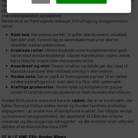
tanniner og koncentrerede frugt gør den velegnet til at udvikle sig
yderligere på flaske over 5-10 år eller mere, hvor den vil opnå endnu
større kompleksitet og blødhed.
Denne vin er en fremragende ledsager til kraftige og smagsintensive
retter:
Rødt kød:
Den passer perfekt til grillet eller braiseret oksekød,
lam eller vildt. Forestil dig en lammekølle med urter eller en
oksefilet med en pebercreme.
Krydrede retter:
Vinens krydrede noter komplementerer godt
retter med etniske krydderier, såsom marokkansk tagine, indisk
karry (ikke for stærk) eller mexicanske retter.
Roastbeef og vildt:
Vinens struktur og dybde gør den ideel til
klassisk roastbeef eller vildtkød som hjort eller vildsvin.
Modne oste:
Den er også en fremragende partner til en række
modne og kraftige oste, især dem fra fåre- eller gedemælk.
Kraftige gryderetter:
Vinens fylde og kompleksitet passer
smukt til langtidssimrede gryderetter med oksekød eller vildsvin.
Rusden Driftsand er mere end bare en
rødvin
; det er et kunstværk, der
hylder Barossa Valleys unikke terroir og Rusden familiens urokkelige
engagement i at skabe vine af exceptionel kvalitet. Den tilbyder en dyb
og nuanceret smagsoplevelse, der appellerer til både den erfarne
vinkender og den nysgerrige nybegynder, og den inviterer til at udforske
dybden af en klassisk Barossa GSM.
SE ALLE VINE FRA: Rusden Winery