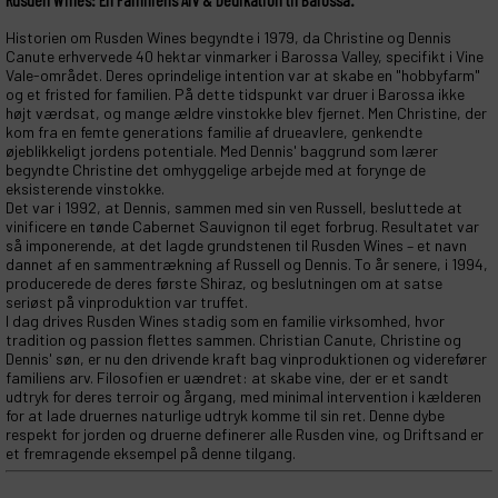
Rusden Wines: En Familiens Arv & Dedikation til Barossa.
Historien om Rusden Wines begyndte i 1979, da Christine og Dennis
Canute erhvervede 40 hektar vinmarker i Barossa Valley, specifikt i Vine
Vale-området. Deres oprindelige intention var at skabe en "hobbyfarm"
og et fristed for familien. På dette tidspunkt var druer i Barossa ikke
højt værdsat, og mange ældre vinstokke blev fjernet. Men Christine, der
kom fra en femte generations familie af drueavlere, genkendte
øjeblikkeligt jordens potentiale. Med Dennis' baggrund som lærer
begyndte Christine det omhyggelige arbejde med at forynge de
eksisterende vinstokke.
Det var i 1992, at Dennis, sammen med sin ven Russell, besluttede at
vinificere en tønde Cabernet Sauvignon til eget forbrug. Resultatet var
så imponerende, at det lagde grundstenen til Rusden Wines – et navn
dannet af en sammentrækning af Russell og Dennis. To år senere, i 1994,
producerede de deres første Shiraz, og beslutningen om at satse
seriøst på vinproduktion var truffet.
I dag drives Rusden Wines stadig som en familie virksomhed, hvor
tradition og passion flettes sammen. Christian Canute, Christine og
Dennis' søn, er nu den drivende kraft bag vinproduktionen og viderefører
familiens arv. Filosofien er uændret: at skabe vine, der er et sandt
udtryk for deres terroir og årgang, med minimal intervention i kælderen
for at lade druernes naturlige udtryk komme til sin ret. Denne dybe
respekt for jorden og druerne definerer alle Rusden vine, og Driftsand er
et fremragende eksempel på denne tilgang.