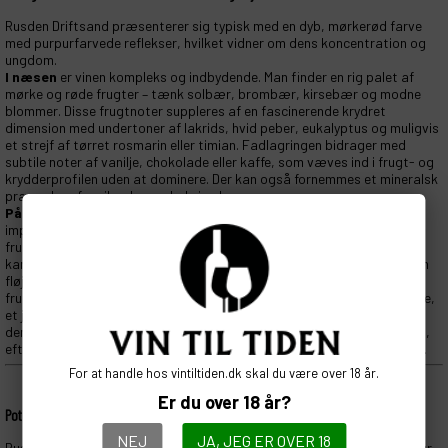
Rusden Driftsand præsenterer sig typisk med en dyb, mørkerød farve
med purpurfarvede reflekser, hvilket vidner om dens koncentration og
ungdom.
I næsen
er vinen kompleks og indbydende. Man finder en rig palet af
mørke og røde frugter – tænk solbær, brombær, kirsebær og modne
blommer. Disse frugtnoter suppleres af en fascinerende krydret
dimension med undertoner af lakrids, hvid peber, eukalyptus og muligvis
et strejf af tørret rosmarin eller timian. Fadlagringen bidrager med
subtile noter af vanilje, chokolade eller kaffe, som væves ind i frugt- og
krydderprofilen uden at dominere. Der kan også fornemmes et mineralsk
præg, der afspejler de sandede jorde.
På ganen
er vinen fyldig, men alligevel elegant. Den udviser en
imponerende balance mellem frugtrighed, syre og struktur. De mørke
frugter fra duften gentager sig, ofte med en saftig og koncentreret
karakter. Tanninerne er velintegrerede og modne, hvilket giver vinen en
fløjlsagtig tekstur og en behagelig greb på tungen. Grenaches
frugtighed bidrager med en friskhed, mens Mataros bidrag giver dybde,
et jordagtigt præg og en krydret undertone, der trækker sig igennem
den lange, vedvarende finish. Eftersmagen er typisk lang og kompleks,
efterlader noter af mørk chokolade, kaffe og et krydret, pebret touch.
For at handle hos vintiltiden.dk skal du være over 18 år.
Er du over 18 år?
Potentiale & Madparringer: En Vin til Kulinariske Oplevelser.
NEJ
JA, JEG ER OVER 18
Rusden Driftsand har et fremragende lagringspotentiale. Dens struktur,