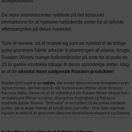
drueproduktion.
De store vinproducenter ryddede på det tidspunkt 
vinmarkerne for at nyplante højtydende sorter for at opfylde 
efterspørgslen på detail markedet.
Tyve år senere, ud af respekt og som en hyldest til de tidlige 
tyske pionerers hårde arbejde & plantningen af vinene, brugte 
Rusden Winery mange forårsmåneder på knæ for at pode de 
25 år gamle vinstokke tilbage til deres oprindelige sorter. Idag 
et af de 
absolut mest sælgende Rusden produkter!
Rusden Driftsand er en
rødvin
, der smukt demonstrerer kompleksiteten
og harmonien, der kan opstå, når tre klassiske Rhône-druer forenes i
Barossa Valley. Denne vin er et vidnesbyrd om Rusden Wines' ekspertise i
at balancere Shiraz' struktur, Grenaches frugtighed og Mataros
krydrede dybde. Navnet "Driftsand" er en hyldest til de unikke sandede
jorder, der præger mange af vingårdens parceller i Vine Vale-regionen,
og som er med til at give vinen dens karakteristiske elegance og finesse.