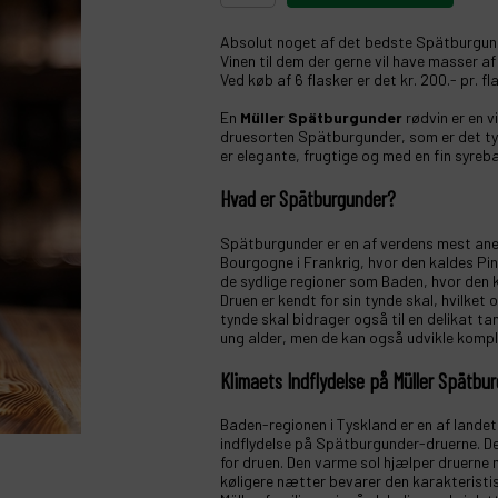
Absolut noget af det bedste Spätburgund
Vinen til dem der gerne vil have masser af
Ved køb af 6 flasker er det kr. 200.- pr. fl
En
Müller Spätburgunder
rødvin er en v
druesorten Spätburgunder, som er det tysk
er elegante, frugtige og med en fin syreb
Hvad er Spätburgunder?
Spätburgunder er en af verdens mest aner
Bourgogne i Frankrig, hvor den kaldes Pin
de sydlige regioner som Baden, hvor den
Druen er kendt for sin tynde skal, hvilket
tynde skal bidrager også til en delikat t
ung alder, men de kan også udvikle kompl
Klimaets Indflydelse på Müller Spätbu
Baden-regionen i Tyskland er en af landet
indflydelse på Spätburgunder-druerne. Det
for druen. Den varme sol hjælper druerne
køligere nætter bevarer den karakteristis