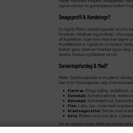
Müller-familiens vingård, beliggende i de
typisk udviser en god balance mellem frugt
Smagsprofil & Kendetegn?
En typisk Müller Spätburgunder vil ofte 
kirsebær, hindbær og jordbær, ofte supp
af krydderier, især hvis vinen har lagret 
Mundfølelsen er typisk let til medium fyl
hvilket giver vinen en friskhed og en lan
druens finesse og Badens terroir.
Serveringsforslag & Mad?
Müller Spätburgunder er en yderst alsidig 
den til et fremragende valg til lettere kø
Fjerkræ:
Stegt kylling, andebryst, k
Svinekød:
Svinekoteletter, mørbrad
Kalvekød:
Kalvemørbrad, kalveschni
Fisk:
Laks, tun, torsk med svampe el
Grøntsagsretter:
Retter med svampe
Oste:
Mildere oste som Brie, Camem
For at opleve vinens fulde potentiale an
omkring 14-16°C. En let afkøling fremhæve