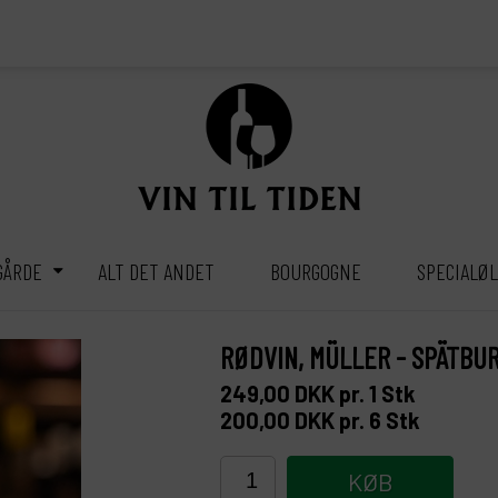
GÅRDE
ALT DET ANDET
BOURGOGNE
SPECIALØ
RØDVIN, MÜLLER - SPÄTBU
249,00
DKK
pr. 1
Stk
200,00
DKK
pr. 6
Stk
KØB