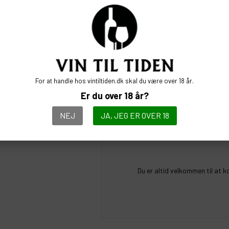
Drikkemodenhed & Lagringspotential
Selvom mange Müller Spätburgunder-vine e
sig yderligere med nogle års lagring. De fi
mere komplekse og nuancerede aromaer, og
SE ALLE VORE:
RØDVINE
For at handle hos vintiltiden.dk skal du være over 18 år.
Er du over 18 år?
NEJ
JA, JEG ER OVER 18
Du er altid velkommen til at k