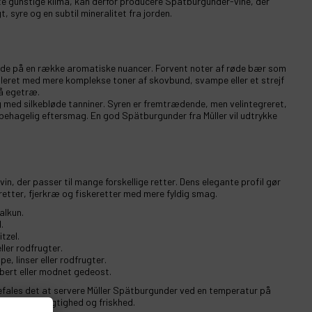
tte gunstige klima, kan derfor producere Spätburgunder-vine, der
, syre og en subtil mineralitet fra jorden.
byde på en række aromatiske nuancer. Forvent noter af røde bær som
leret med mere komplekse toner af skovbund, svampe eller et strejf
på egetræ.
dig med silkebløde tanniner. Syren er fremtrædende, men velintegreret,
g, behagelig eftersmag. En god Spätburgunder fra Müller vil udtrykke
vin, der passer til mange forskellige retter. Dens elegante profil gør
dretter, fjerkræ og fiskeretter med mere fyldig smag.
alkun.
.
tzel.
ler rodfrugter.
, linser eller rodfrugter.
bert eller modnet gedeost.
befales det at servere Müller Spätburgunder ved en temperatur på
r vinens frugtighed og friskhed.