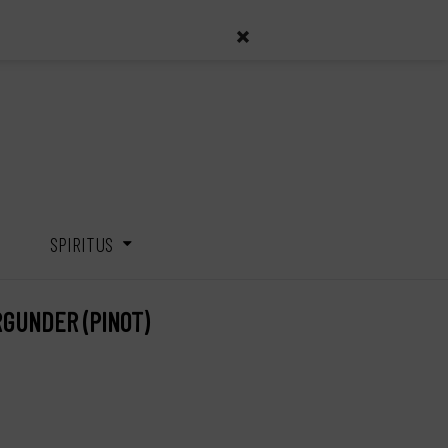
Indkøbskurv (
0
)
0,00
DKK
L
SPIRITUS
RGUNDER (PINOT)