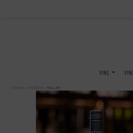
VINE
VIN
FORSIDE
/
VINGÅRDE
/
MÜLLER