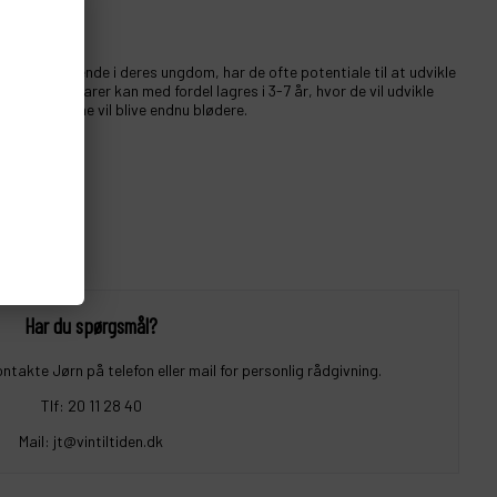
e?
r charmerende i deres ungdom, har de ofte potentiale til at udvikle
nere eksemplarer kan med fordel lagres i 3-7 år, hvor de vil udvikle
 tanninerne vil blive endnu blødere.
Har du spørgsmål?
ontakte Jørn på telefon eller mail for personlig rådgivning.
Tlf: 20 11 28 40
Mail: jt@vintiltiden.dk