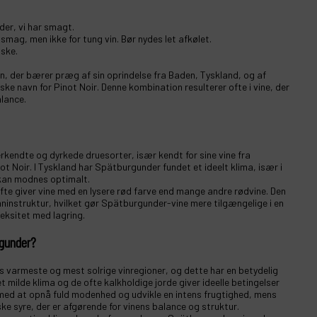
er, vi har smagt.
 smag, men ikke for tung vin. Bør nydes let afkølet.
aske.
in, der bærer præg af sin oprindelse fra Baden, Tyskland, og af
e navn for Pinot Noir. Denne kombination resulterer ofte i vine, der
alance.
kendte og dyrkede druesorter, især kendt for sine vine fra
ot Noir. I Tyskland har Spätburgunder fundet et ideelt klima, især i
 kan modnes optimalt.
 ofte giver vine med en lysere rød farve end mange andre rødvine. Den
anninstruktur, hvilket gør Spätburgunder-vine mere tilgængelige i en
eksitet med lagring.
rgunder?
s varmeste og mest solrige vinregioner, og dette har en betydelig
 milde klima og de ofte kalkholdige jorde giver ideelle betingelser
 med at opnå fuld modenhed og udvikle en intens frugtighed, mens
ke syre, der er afgørende for vinens balance og struktur.