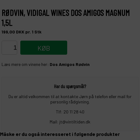
RØDVIN, VIDIGAL WINES DOS AMIGOS MAGNUM
1,5L
199,00
DKK
pr. 1
Stk
KØB
Læs mere om vinene her:
Dos Amigos Rødvin
Har du spørgsmål?
Du er altid velkommen til at kontakte Jørn på telefon eller mail for
personlig rådgivning.
Tlf: 20 11 28 40
Mail: jt@vintiltiden.dk
Måske er du også interesseret i følgende produkter