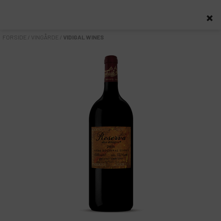
0
FORSIDE
/
VINGÅRDE
/
VIDIGAL WINES