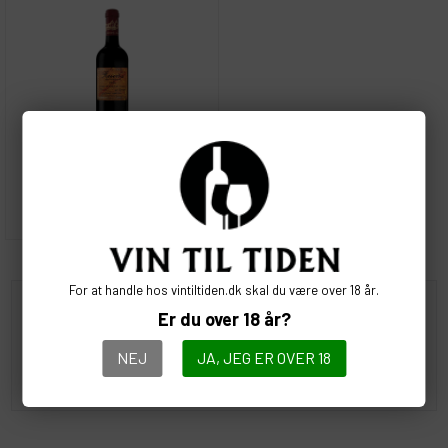
Rødvin, Vidigal Wines - Dos
Amigos
89,00
DKK
For at handle hos vintiltiden.dk skal du være over 18 år.
Tilmeld dig vores nyhedsbrev lige her
Er du over 18 år?
NEJ
JA, JEG ER OVER 18