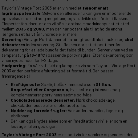
Taylor's Vintage Port 2003 er en vin med et
fænomenalt
lagringspotentiale
. Selvom den allerede nu kan give en imponerende
oplevelse, er den stadig meget ung og vil udvikle sig i årtier i flasken.
Eksperter forudser, at den vil nå sit optimale modningspunkt et sted
mellem
2035 og 2060
, men den har potentiale til at holde endnu
længere, i et halvt århundrede eller mere.
Servering:
Vintage Port danner et naturligt bundfald i flasken og
skal
dekanteres
inden servering. Stil flasken oprejst et par timer før
dekantering for at lade bundfaldet falde til bunden. Server vinen ved en
temperatur på
16-18°C
i passende portvinsglas. Efter dekantering bør
vinen nydes inden for 1-2 dage.
Madparring:
En så kraftfuld og kompleks vin som Taylor's Vintage Port
2003 er den perfekte afslutning på et festmåltid. Den passer
fremragende til:
Kraftige oste:
Særligt blåskimmeloste som
Stilton,
Roquefort eller Gorgonzola
, hvis salte og intense smag
komplementerer portvinens sødme og fylde.
Chokoladebaserede desserter:
Mørk chokoladekage,
chokolademousse eller chokoladetærte.
Nødder og tørrede frugter:
Valnødder, mandler, figner og
abrikoser.
Den kan også nydes alene som en "meditationsvin" eller som en
ledsager til en god cigar.
Taylor's Vintage Port 2003
er en portvin for samlere og kendere, der