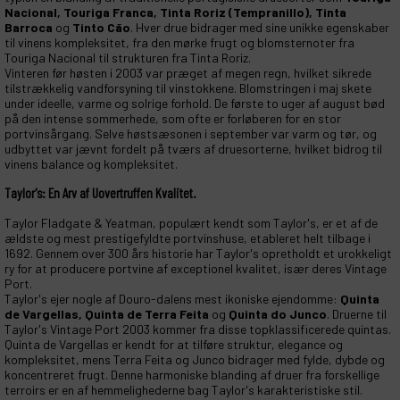
Nacional, Touriga Franca, Tinta Roriz (Tempranillo), Tinta
Barroca
og
Tinto Cão
. Hver drue bidrager med sine unikke egenskaber
til vinens kompleksitet, fra den mørke frugt og blomsternoter fra
Touriga Nacional til strukturen fra Tinta Roriz.
Vinteren før høsten i 2003 var præget af megen regn, hvilket sikrede
tilstrækkelig vandforsyning til vinstokkene. Blomstringen i maj skete
under ideelle, varme og solrige forhold. De første to uger af august bød
på den intense sommerhede, som ofte er forløberen for en stor
portvinsårgang. Selve høstsæsonen i september var varm og tør, og
udbyttet var jævnt fordelt på tværs af druesorterne, hvilket bidrog til
vinens balance og kompleksitet.
Taylor's: En Arv af Uovertruffen Kvalitet.
Taylor Fladgate & Yeatman, populært kendt som Taylor's, er et af de
ældste og mest prestigefyldte portvinshuse, etableret helt tilbage i
1692. Gennem over 300 års historie har Taylor's opretholdt et urokkeligt
ry for at producere portvine af exceptionel kvalitet, især deres Vintage
Port.
Taylor's ejer nogle af Douro-dalens mest ikoniske ejendomme:
Quinta
de Vargellas, Quinta de Terra Feita
og
Quinta do Junco
. Druerne til
Taylor's Vintage Port 2003 kommer fra disse topklassificerede quintas.
Quinta de Vargellas er kendt for at tilføre struktur, elegance og
kompleksitet, mens Terra Feita og Junco bidrager med fylde, dybde og
koncentreret frugt. Denne harmoniske blanding af druer fra forskellige
terroirs er en af hemmelighederne bag Taylor's karakteristiske stil.