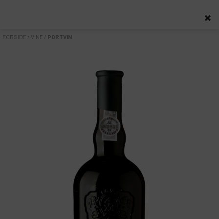
0
FORSIDE
/
VINE
/
PORTVIN