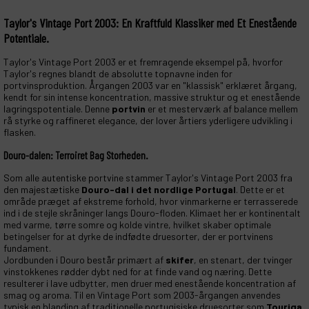
Taylor's Vintage Port 2003: En Kraftfuld Klassiker med Et Enestående
Potentiale.
Taylor's Vintage Port 2003 er et fremragende eksempel på, hvorfor
Taylor's regnes blandt de absolutte topnavne inden for
portvinsproduktion. Årgangen 2003 var en "klassisk" erklæret årgang,
kendt for sin intense koncentration, massive struktur og et enestående
lagringspotentiale. Denne
portvin
er et mesterværk af balance mellem
rå styrke og raffineret elegance, der lover årtiers yderligere udvikling i
flasken.
Douro-dalen: Terroiret Bag Storheden.
Som alle autentiske portvine stammer Taylor's Vintage Port 2003 fra
den majestætiske
Douro-dal i det nordlige Portugal
. Dette er et
område præget af ekstreme forhold, hvor vinmarkerne er terrasserede
ind i de stejle skråninger langs Douro-floden. Klimaet her er kontinentalt
med varme, tørre somre og kolde vintre, hvilket skaber optimale
betingelser for at dyrke de indfødte druesorter, der er portvinens
fundament.
Jordbunden i Douro består primært af
skifer
, en stenart, der tvinger
vinstokkenes rødder dybt ned for at finde vand og næring. Dette
resulterer i lave udbytter, men druer med enestående koncentration af
smag og aroma. Til en Vintage Port som 2003-årgangen anvendes
typisk en blanding af traditionelle portugisiske druesorter som
Touriga