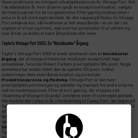
Huset praktiserer en stringent udvælgelsesproces for Vintage Port. Kun
i de allerbedste år, hvor druerne opnår en exceptionel kvalitet, vælges
de fineste partier fra de tre ejendomme. Efter gæring modnes vinen i
cirka to år på store egetræsfade, før den tappes på flaske. En Vintage
Port erklæres kun, når kvaliteten er helt enestående – en vin der i sin
ungdom er stram og intens, men som har potentialet til at udvikle sig
over årtier, ja endda et halvt århundrede eller mere.
Taylor's Vintage Port 2003: En "Blockbuster" Årgang.
Taylor's Vintage Port 2003 er bredt anerkendt som en
blockbuster
årgang
, der af mange kritikere har modtaget exceptionelt høje
anmeldelser, herunder Robert Parkers prestigefyldte 98+ point. Nogle
anmeldere har endda tildelt den de sjældne 100 point, hvilket
understreger dens enestående kvalitet og potentiale.
Produktionsproces og Modning:
Vintage Port er den mest
prestigefyldte portvinstype og adskiller sig markant fra andre stilarter
ved sin modningsproces. Efter en kort gæring, der stoppes ved
tilsætning af druesprit (brandy), overføres vinen til store egetræsfade.
Her modnes den i cirka to år. I modsætning til Tawny Port, der lagres på
fad i årtier og udsættes for langsom iltning, er Vintage Port designet til
at modnes på flaske. Efter aftapning fortsætter vinen sin udvikling i
årtier under de reducerende forhold i flasken, hvor den langsomt
opbygger kompleksitet og raffinement.
Smagsprofil og Sanseindtryk:
Taylor's Vintage Port 2003 er kendt for sin massive struktur og dybe
frugt, men den bevarer samtidig en karakteristisk elegance og